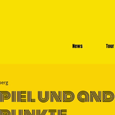
News
Tour
berg
piel und an
punkte