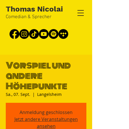
Thomas Nicolai
Comedian & Sprecher
Vorspiel und
andere
Höhepunkte
Sa., 07. Sept.
  |  
Langelsheim
Anmeldung geschlossen
Jetzt andere Veranstaltungen
ansehen