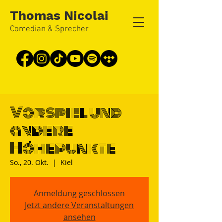
Thomas Nicolai
Comedian & Sprecher
Vorspiel und
andere
Höhepunkte
So., 20. Okt.
  |  
Kiel
Anmeldung geschlossen
Jetzt andere Veranstaltungen
ansehen