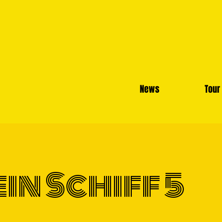
News
Tour
ein Schiff 5