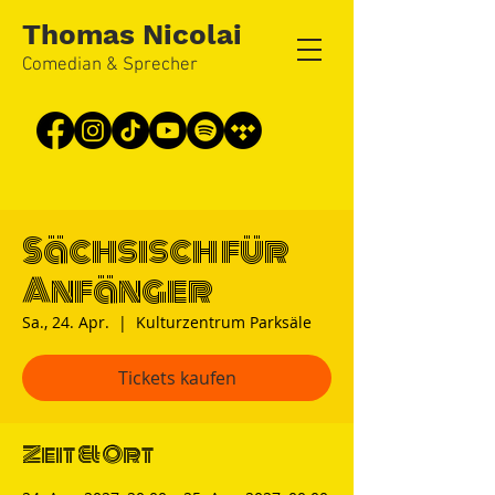
Thomas Nicolai
Comedian & Sprecher
Sächsisch für
Anfänger
Sa., 24. Apr.
  |  
Kulturzentrum Parksäle
Tickets kaufen
Zeit & Ort