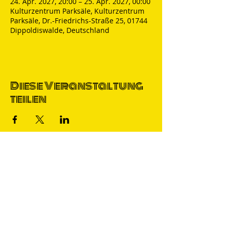
24. Apr. 2027, 20:00 – 25. Apr. 2027, 00:00
Kulturzentrum Parksäle, Kulturzentrum
Parksäle, Dr.-Friedrichs-Straße 25, 01744
Dippoldiswalde, Deutschland
Diese Veranstaltung
teilen
Thomas Nicolai
Comedian & S
precher
IMPRESSUM
DATENSCHUTZ