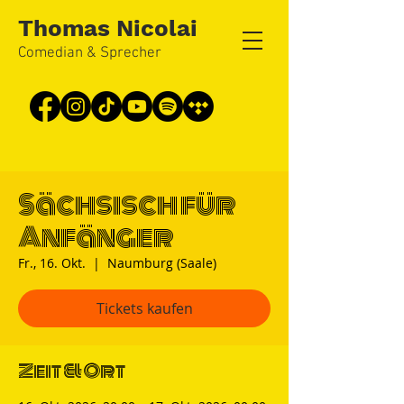
Thomas Nicolai
Comedian & Sprecher
Sächsisch für
Anfänger
Fr., 16. Okt.
  |  
Naumburg (Saale)
Tickets kaufen
Zeit & Ort