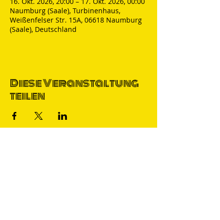
16. Okt. 2026, 20:00 – 17. Okt. 2026, 00:00
Naumburg (Saale), Turbinenhaus,
Weißenfelser Str. 15A, 06618 Naumburg
(Saale), Deutschland
Diese Veranstaltung
teilen
Thomas Nicolai
Comedian & S
precher
IMPRESSUM
DATENSCHUTZ