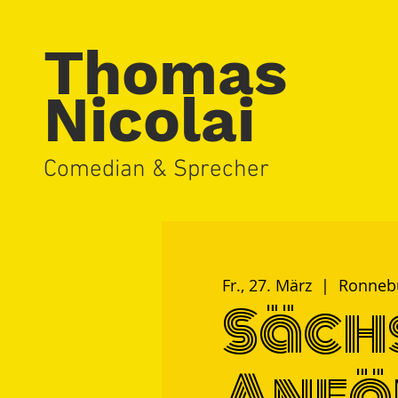
Thomas
Nicolai
Comedian & Sprecher
Fr., 27. März
  |  
Ronneb
Säch
Anfä