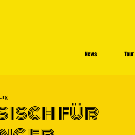
News
Tour
urg
sisch für
nger