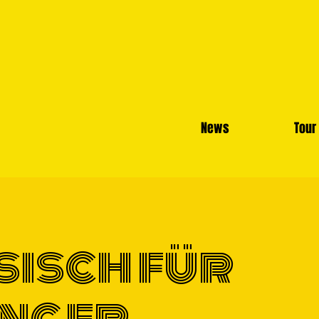
News
Tour
sisch für
nger