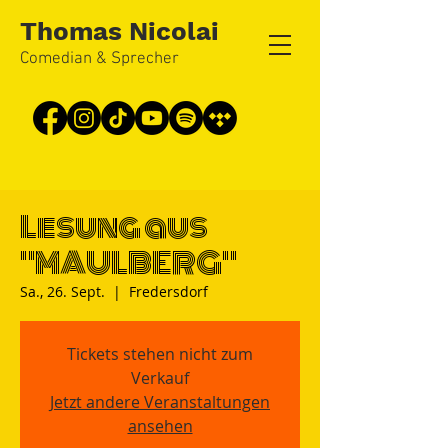
Thomas Nicolai
Comedian & Sprecher
Lesung aus
"MAULBERG"
Sa., 26. Sept.
  |  
Fredersdorf
Tickets stehen nicht zum
Verkauf
Jetzt andere Veranstaltungen
ansehen