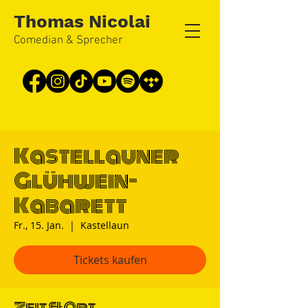
Thomas Nicolai
Comedian & Sprecher
Kastellauner
Glühwein-
Kabarett
Fr., 15. Jan.
  |  
Kastellaun
Tickets kaufen
Zeit & Ort