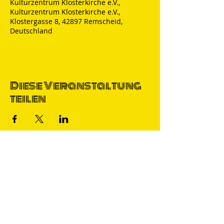
Kulturzentrum Klosterkirche e.V.,
Kulturzentrum Klosterkirche e.V.,
Klostergasse 8, 42897 Remscheid,
Deutschland
Diese Veranstaltung
teilen
Thomas Nicolai
Comedian & S
precher
IMPRESSUM
DATENSCHUTZ