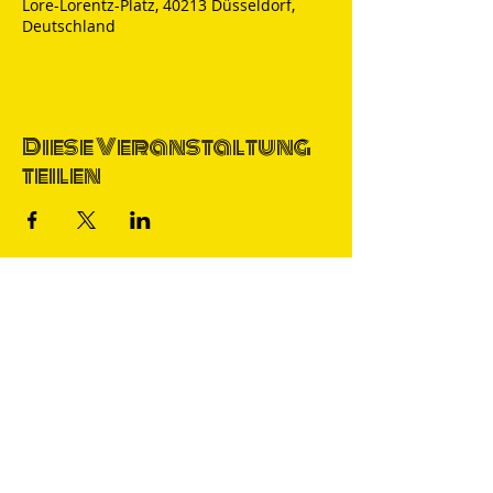
Lore-Lorentz-Platz, 40213 Düsseldorf,
Deutschland
Diese Veranstaltung
teilen
Thomas Nicolai
Comedian & S
precher
IMPRESSUM
DATENSCHUTZ