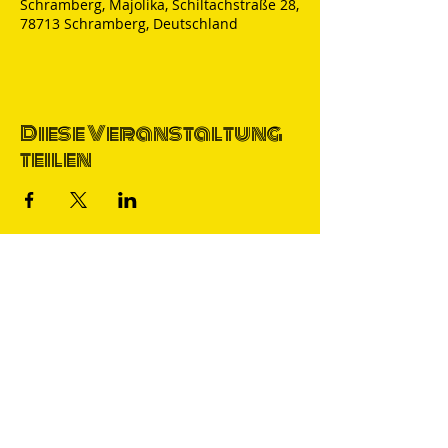
Schramberg, Majolika, Schiltachstraße 28,
78713 Schramberg, Deutschland
Diese Veranstaltung
teilen
Thomas Nicolai
Comedian & S
precher
IMPRESSUM
DATENSCHUTZ