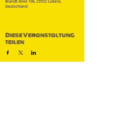
Brandt-Allee 10k, 23552 Lübeck,
Deutschland
Diese Veranstaltung
teilen
Thomas Nicolai
Comedian & S
precher
IMPRESSUM
DATENSCHUTZ