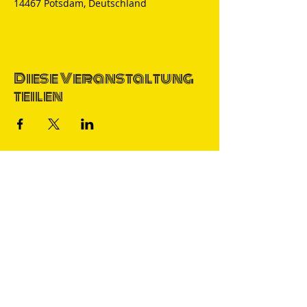
14467 Potsdam, Deutschland
Diese Veranstaltung
teilen
Thomas Nicolai
Comedian & S
precher
IMPRESSUM
DATENSCHUTZ