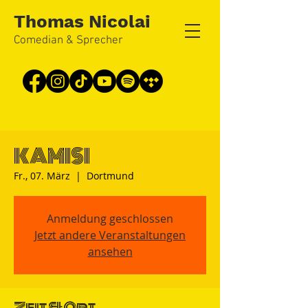
Thomas Nicolai
Comedian & Sprecher
KAMISI
Fr., 07. März
  |  
Dortmund
Anmeldung geschlossen
Jetzt andere Veranstaltungen
ansehen
Zeit & Ort