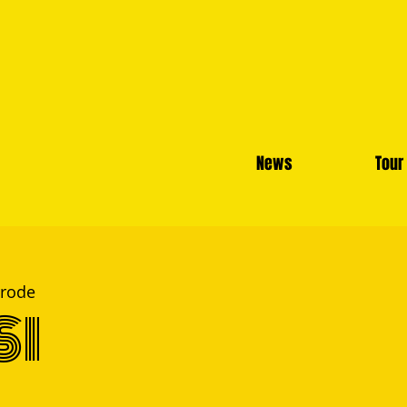
News
Tour
rode
SI