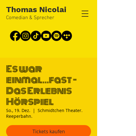
Thomas Nicolai
Comedian & Sprecher
Es war
einmal...fast -
Das Erlebnis
Hörspiel
So., 19. Dez.
  |  
Schmidtchen Theater.
Reeperbahn.
Tickets kaufen