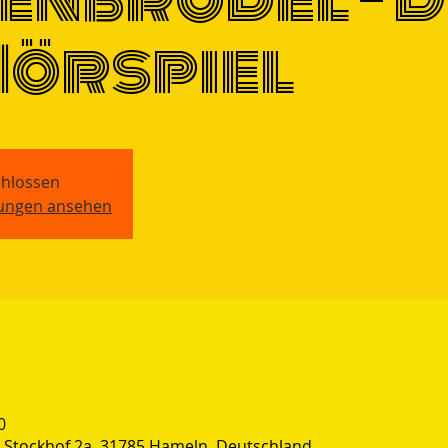
Hörspiel
hlossen
tungen ansehen
0
Stockhof 2a, 31785 Hameln, Deutschland