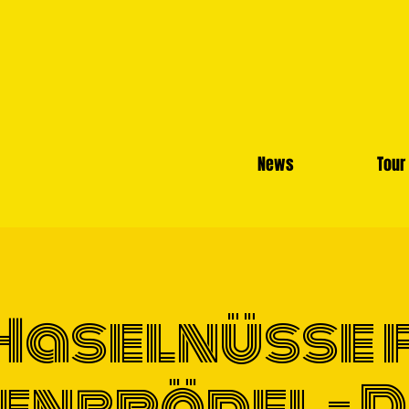
News
Tour
n
Haselnüsse 
enbrödel - 