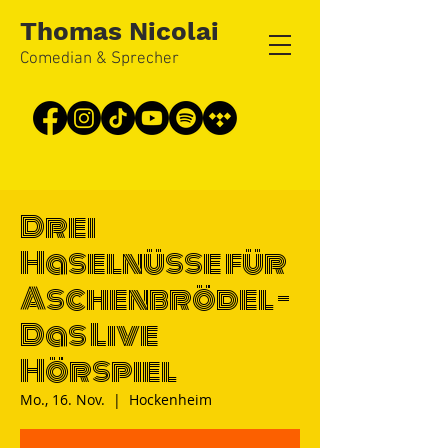
Thomas Nicolai
Comedian & Sprecher
Drei
Haselnüsse für
Aschenbrödel -
Das Live
Hörspiel
Mo., 16. Nov.
  |  
Hockenheim