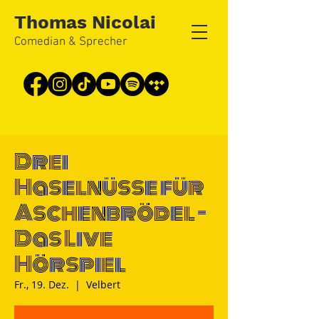
Thomas Nicolai
Comedian & Sprecher
Drei
Haselnüsse für
Aschenbrödel -
Das Live
Hörspiel
Fr., 19. Dez.
  |  
Velbert