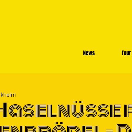
News
Tour
rkheim
Haselnüsse 
enbrödel - 