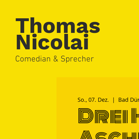
Thomas
Nicolai
Comedian & Sprecher
So., 07. Dez.
  |  
Bad Dü
Drei 
Asch