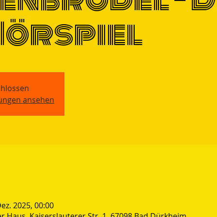
Hörspiel
hlossen
tungen ansehen
Dez. 2025, 00:00
 Haus, Kaiserslauterer Str. 1, 67098 Bad Dürkheim