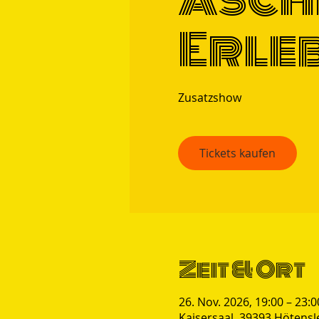
Erleb
Zusatzshow
Tickets kaufen
Zeit & Ort
26. Nov. 2026, 19:00 – 23:0
Kaisersaal, 39393 Hötens