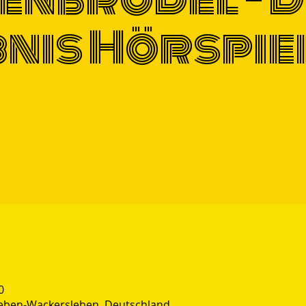
nis Hörspie
0
leben-Wackersleben, Deutschland