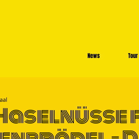
News
Tour
aal
Haselnüsse 
enbrödel - 