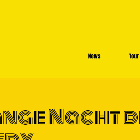
News
Tour
ange Nacht 
edy