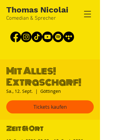
Thomas Nicolai
Comedian & Sprecher
Mit Alles!
Extrascharf!
Sa., 12. Sept.
  |  
Göttingen
Tickets kaufen
Zeit & Ort