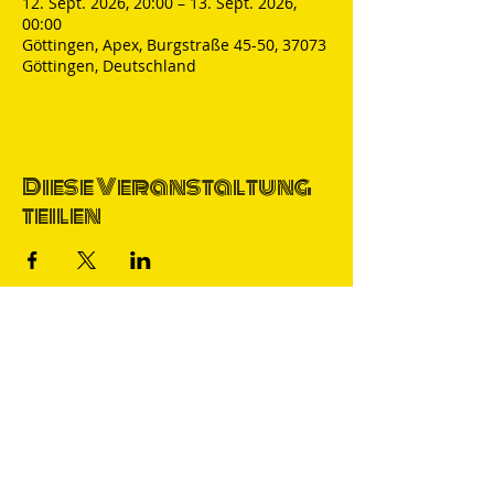
12. Sept. 2026, 20:00 – 13. Sept. 2026,
00:00
Göttingen, Apex, Burgstraße 45-50, 37073
Göttingen, Deutschland
Diese Veranstaltung
teilen
Thomas Nicolai
Comedian & S
precher
IMPRESSUM
DATENSCHUTZ