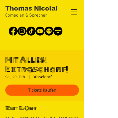
Thomas Nicolai
Comedian & Sprecher
Mit Alles!
Extrascharf!
Sa., 20. Feb.
  |  
Düsseldorf
Tickets kaufen
Zeit & Ort