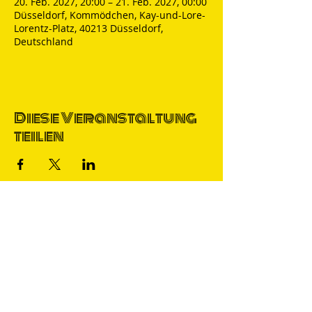
20. Feb. 2027, 20:00 – 21. Feb. 2027, 00:00
Düsseldorf, Kommödchen, Kay-und-Lore-
Lorentz-Platz, 40213 Düsseldorf,
Deutschland
Diese Veranstaltung
teilen
Thomas Nicolai
Comedian & S
precher
IMPRESSUM
DATENSCHUTZ